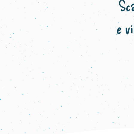
Sca
e v