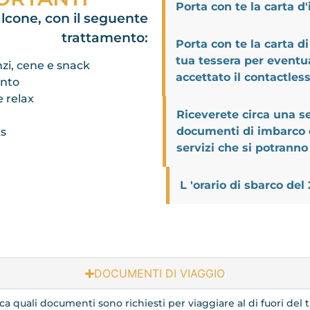
Porta con te la carta d
lcone, con il seguente
trattamento:
Porta con te la carta di
tua tessera per eventua
nzi, cene e snack
accettato il contactless
ento
e relax
Riceverete circa una s
documenti di imbarco e
ks
servizi che si potrann
L 'orario di sbarco del
DOCUMENTI DI VIAGGIO
fica quali documenti sono richiesti per viaggiare al di fuori del 