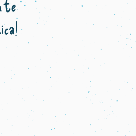
n te
ica!